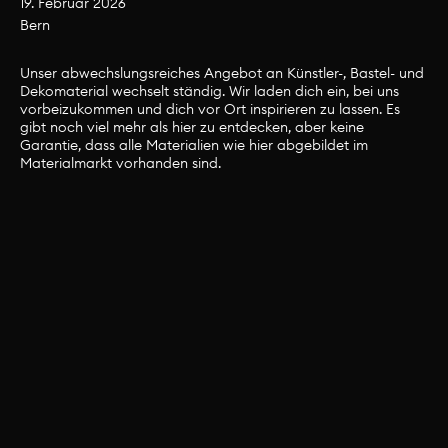
19. Februar 2026
Bern
Material Bern
Unser abwechslungsreiches Angebot an Künstler-, Bastel- und
Dekomaterial wechselt ständig. Wir laden dich ein, bei uns
Unser abwechslungsreiches Angebot an
vorbeizukommen und dich vor Ort inspirieren zu lassen. Es
gibt noch viel mehr als hier zu entdecken, aber keine
Künstler-, Bastel- und Dekomaterial wechselt
Garantie, dass alle Materialien wie hier abgebildet im
ständig. Wir laden dich ein, bei uns
Materialmarkt vorhanden sind.
vorbeizukommen und dich vor Ort inspirieren
zu lassen. Es gibt noch viel mehr als hier zu
entdecken, aber keine Garantie dass alle
Materialien wie hier abgebildet im
Materialmarkt vorhanden sind.