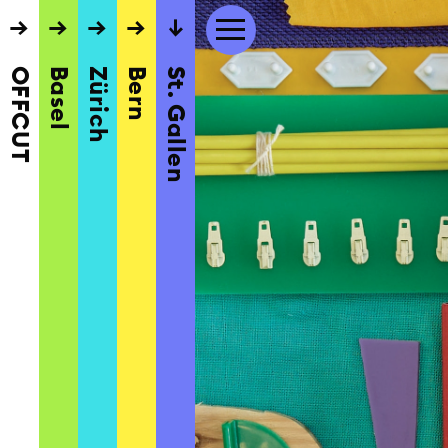
→
→
→
→
→
OFFCUT
Basel
Zürich
Bern
St. Gallen