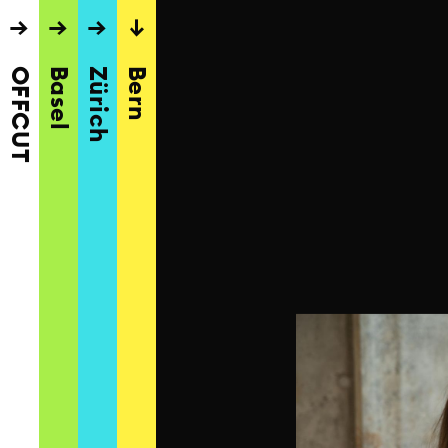
→
→
→
→
OFFCUT
Basel
Zürich
Bern