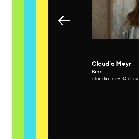
Claudia Meyr
Bern
claudia.
meyr@offcut
Team Bern