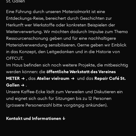
St. Gallen
Eine Führung durch unseren Materialmarkt ist eine
Angebote
Entdeckungs-Reise, bereichert durch Geschichten zur
Herkunft wer Werkstoffe oder konkreten Beispielen der
Das inspirierende Sortiment unserer
Weiterverwertung. Wir möchten dadurch Impulse zum Thema
Ressourcenschonung geben und für eine nachhaltigere
Materialmärkte ist Ausgangspunkt für eine
Materialverwendung sensibilisieren. Gerne geben wir Einblick
kreative Auseinandersetzung mit ökologisch-
in das Konzept, den Leitgedanken und in die Historie von
nachhaltigen Themen. Mit unterschiedlichen
OFFCUT.
Formaten und Veranstaltungen regen wir
Im Haus befinden sich noch weitere Projekte, die mitbesichtig
dazu an, die Vielfalt der Materialien zu
werden können: die
öffentliche Werkstatt des Vereines
METER
, das
Atelier vielraum
und das
Repair Café St.
entdecken und den aktuellen Umgang mit
Gallen
.
Ressourcen kritisch zu hinterfragen.
Unsere Kaffee-Ecke lädt zum Verweilen und Diskutieren ein
und eignet sich auch für Sitzungen bis zu 12 Personen
Auf Anfrage bieten wir Führungen und
(grössere Personenzahl bitte vorgängig ankünden).
Workshops für Gruppen an und vermieten
unsere Räumlichkeiten zu attraktiven
Kontakt und Informationen
Konditionen. Unsere Angebote und
Räumlichkeiten eignen sich für Kurse,