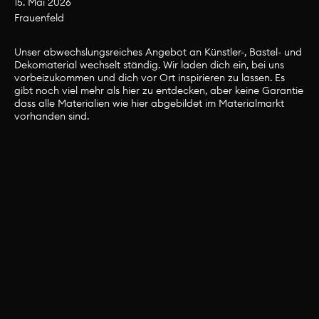
15. Mai 2026
Frauenfeld
Material
Unser abwechslungsreiches Angebot an Künstler-, Bastel- und
Dekomaterial wechselt ständig. Wir laden dich ein, bei uns
Unser abwechslungsreiches Angebot an
vorbeizukommen und dich vor Ort inspirieren zu lassen. Es
gibt noch viel mehr als hier zu entdecken, aber keine Garantie
Künstler-, Bastel- und Dekomaterial wechselt
dass alle Materialien wie hier abgebildet im Materialmarkt
ständig. Wir laden dich ein, bei uns
vorhanden sind.
vorbeizukommen und dich vor Ort inspirieren
zu lassen. Es gibt noch viel mehr als hier zu
entdecken, aber keine Garantie dass alle
Materialien wie hier abgebildet im
Materialmarkt vorhanden sind.