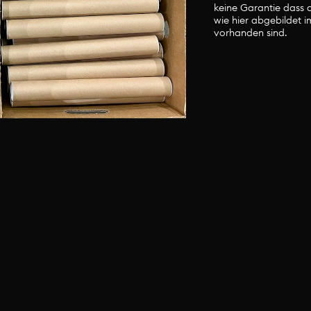
keine Garantie dass a
wie hier abgebildet 
vorhanden sind.
ünstler-, Bastel- und Dekomaterial wechselt st
 Ort inspirieren zu lassen. Es gibt noch viel meh
e Materialien wie hier abgebildet im Materialm