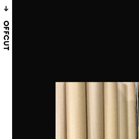
→
OFFCUT
ngsreiches Angebot
tel- und Dekomaterial
 Wir laden dich ein,
ukommen und dich vor
 lassen. Es gibt noch
r zu entdecken, aber
ass alle Materialien
et im Materialmarkt