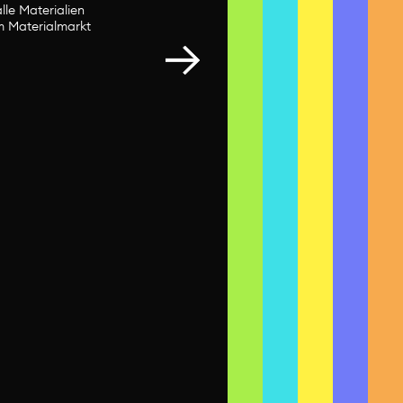
lle Materialien
im Materialmarkt
Styrobox
24. November 2025
Zürich
ändig. Wir laden dich
r als hier zu
arkt vorhanden sind.