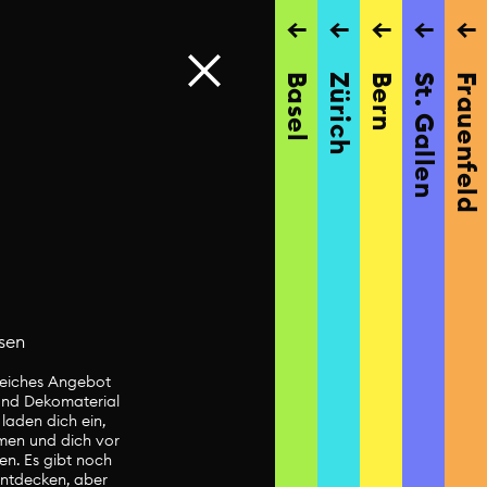
→
→
→
→
→
Basel
Zürich
Bern
St. Gallen
Frauenfeld
sen
eiches Angebot
 und Dekomaterial
 laden dich ein,
men und dich vor
sen. Es gibt noch
 entdecken, aber