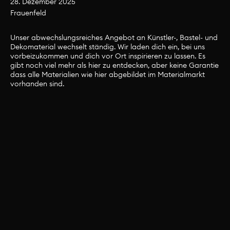
28. Dezember 2025
Frauenfeld
Material
Unser abwechslungsreiches Angebot an Künstler-, Bastel- und
Dekomaterial wechselt ständig. Wir laden dich ein, bei uns
Unser abwechslungsreiches Angebot an
vorbeizukommen und dich vor Ort inspirieren zu lassen. Es
gibt noch viel mehr als hier zu entdecken, aber keine Garantie
Künstler-, Bastel- und Dekomaterial wechselt
dass alle Materialien wie hier abgebildet im Materialmarkt
ständig. Wir laden dich ein, bei uns
vorhanden sind.
vorbeizukommen und dich vor Ort inspirieren
zu lassen. Es gibt noch viel mehr als hier zu
entdecken, aber keine Garantie dass alle
Materialien wie hier abgebildet im
Materialmarkt vorhanden sind.