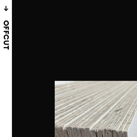
→
OFFCUT
ngsreiches Angebot
tel- und Dekomaterial
 Wir laden dich ein,
ukommen und dich vor
 lassen. Es gibt noch
r zu entdecken, aber
ass alle Materialien
et im Materialmarkt