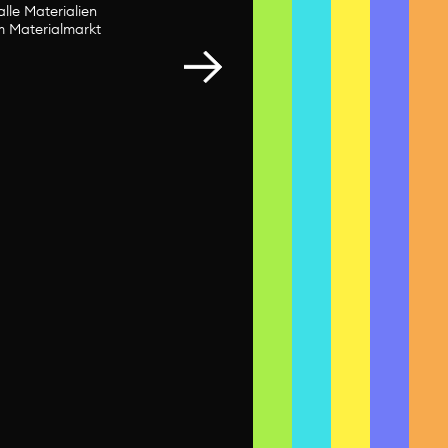
alle Materialien
im Materialmarkt
Bobinen
28. Juni 2026
St. Gallen
ändig. Wir laden dich
r als hier zu
arkt vorhanden sind.