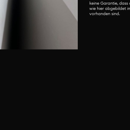
keine Garantie, dass 
wie hier abgebildet 
vorhanden sind.
ünstler-, Bastel- und Dekomaterial wechselt st
 Ort inspirieren zu lassen. Es gibt noch viel meh
e Materialien wie hier abgebildet im Materialm