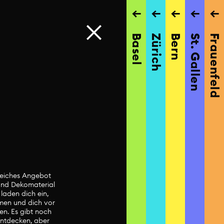
→
→
→
→
→
Basel
Zürich
Bern
St. Gallen
Frauenfeld
eiches Angebot
 und Dekomaterial
 laden dich ein,
men und dich vor
sen. Es gibt noch
 entdecken, aber