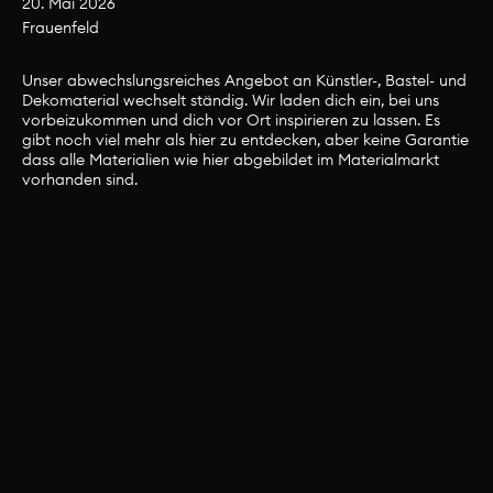
20. Mai 2026
Frauenfeld
Material
Unser abwechslungsreiches Angebot an Künstler-, Bastel- und
Dekomaterial wechselt ständig. Wir laden dich ein, bei uns
Unser abwechslungsreiches Angebot an
vorbeizukommen und dich vor Ort inspirieren zu lassen. Es
gibt noch viel mehr als hier zu entdecken, aber keine Garantie
Künstler-, Bastel- und Dekomaterial wechselt
dass alle Materialien wie hier abgebildet im Materialmarkt
ständig. Wir laden dich ein, bei uns
vorhanden sind.
vorbeizukommen und dich vor Ort inspirieren
zu lassen. Es gibt noch viel mehr als hier zu
entdecken, aber keine Garantie dass alle
Materialien wie hier abgebildet im
Materialmarkt vorhanden sind.