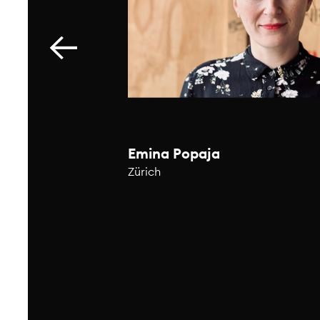
mgesetzt.
r den
sen in Workshops,
ranstaltungen
 und Transporte
ch.
Emina Popaja
rt er sich aus
ourcenschonendere,
Zürich
Team