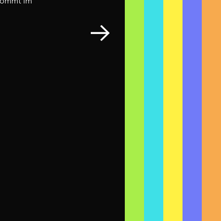
 kommt im
Regula Stucki
Bern