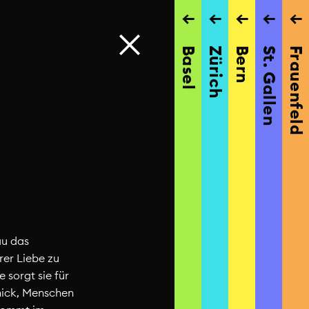
→
→
→
→
→
Basel
Zürich
Bern
St. Gallen
Frauenfeld
au das
hrer Liebe zu
 sorgt sie für
hick, Menschen