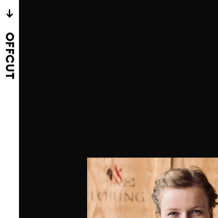
→
OFFCUT
l des Vorstands von
ermaler hat er
das
fie
aufgebaut
t