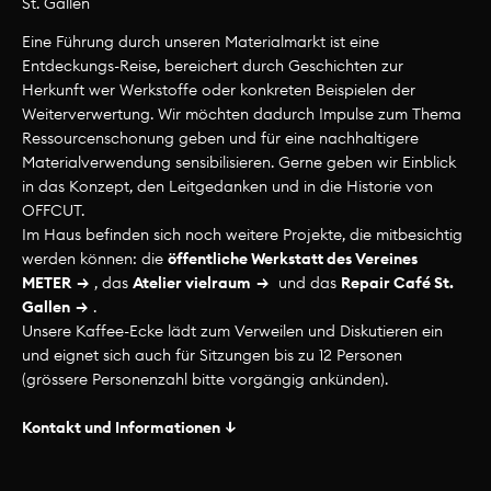
St. Gallen
Eine Führung durch unseren Materialmarkt ist eine
Angebote St. Gallen
Entdeckungs-Reise, bereichert durch Geschichten zur
Herkunft wer Werkstoffe oder konkreten Beispielen der
Bist du auf der Suche nach neuen Impulsen?
Weiterverwertung. Wir möchten dadurch Impulse zum Thema
Ressourcenschonung geben und für eine nachhaltigere
Willst du erfahren, was kreative
Materialverwendung sensibilisieren. Gerne geben wir Einblick
Wiederverwertung alles sein kann?
in das Konzept, den Leitgedanken und in die Historie von
OFFCUT.
Auf Anfrage bieten wir Führungen und
Im Haus befinden sich noch weitere Projekte, die mitbesichtig
Workshops für Gruppen an und vermieten
werden können: die
öffentliche Werkstatt des Vereines
unsere Räumlichkeiten zu attraktiven
METER
, das
Atelier vielraum
und das
Repair Café St.
Konditionen. Unsere Angebote und
Gallen
.
Räumlichkeiten eignen sich für Kurse,
Unsere Kaffee-Ecke lädt zum Verweilen und Diskutieren ein
und eignet sich auch für Sitzungen bis zu 12 Personen
Projektwochenauftakte, Geburtstage,
(grössere Personenzahl bitte vorgängig ankünden).
Weiterbildungen und noch für vieles mehr.
Kontakt und Informationen
Raumvermietung