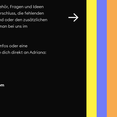
ehör, Fragen und Ideen
rschluss, die fehlenden
nd oder den zusätzlichen
enan bei uns im
Infos oder eine
dich direkt an Adriana:
om
iederverwertung alles sein
Freund*innen in
iedlichen Formaten erhältst