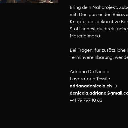
Bring dein Nähprojekt, Zub
mit. Den passenden Reissve
Knöpfe, das dekorative Ba
Stoff findest du direkt neb
Materialmarkt.
Bei Fragen, für zusätzliche 
Terminvereinbarung, wende 
Adriana De Nicola
Lavoratorio Tessile
adrianadenicola.ch
denicola.
adriana@gmail.
c
n Impulsen? Willst du erfahren, was kreative W
+41 79 797 10 83
 ist in unserem
Kalender
zu finden.
r Schulklasse, Familie, dem Arbeitsteam oder 
alt von OFFCUT eintauchen? In unseren untersch