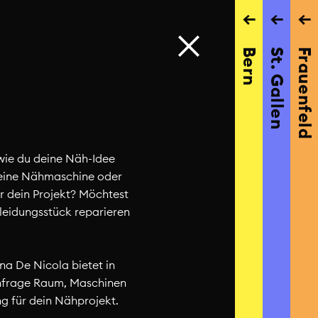
→
→
→
Bern
St. Gallen
Frauenfeld
wie du deine Näh-Idee
 eine Nähmaschine oder
r dein Projekt? Möchtest
kleidungsstück reparieren
na De Nicola bietet in
Workshops für Schulkl
 Anfrage Raum, Maschinen
Zürich
ng für dein Nähprojekt.