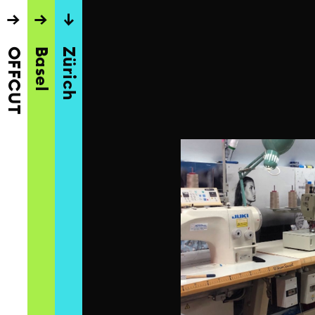
→
→
→
OFFCUT
Basel
Zürich
n das weg?
bar nutzlosen
nstwerk? In diesem Workshop
innen in die Welt von
d entdecken das kreative
. Der OFFCUT-Materialmarkt
ionsquelle und
offene, experimentelle
 Material, Form und Wert.
 und einem gemeinsamen
erialparadies gestalten die