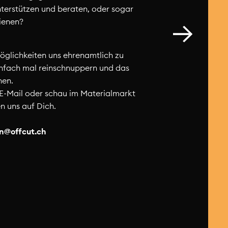
terstützen und beraten, oder sogar
ienen?
Möglichkeiten uns ehrenamtlich zu
infach mal reinschnuppern und das
nen.
 E-Mail oder schau im Materialmarkt
en uns auf Dich.
en@offcut.
ch
g
Umzug in Sicht!