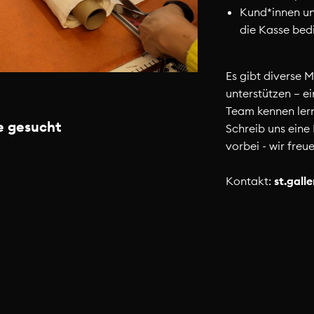
Kund*innen un
die Kasse bed
Es gibt diverse 
unterstützen – e
Team kennen ler
e gesucht
Schreib uns eine
vorbei - wir freu
Kontakt:
st.
gall
 Gallen
Materialspenden vor dem Umzu