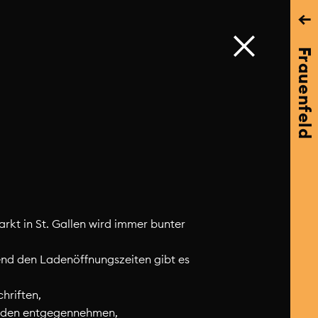
→
Frauenfeld
rkt in St. Gallen wird immer bunter
nd den Ladenöffnungszeiten gibt es
Barbara Buse
chriften,
Schweiz
nden entgegennehmen,