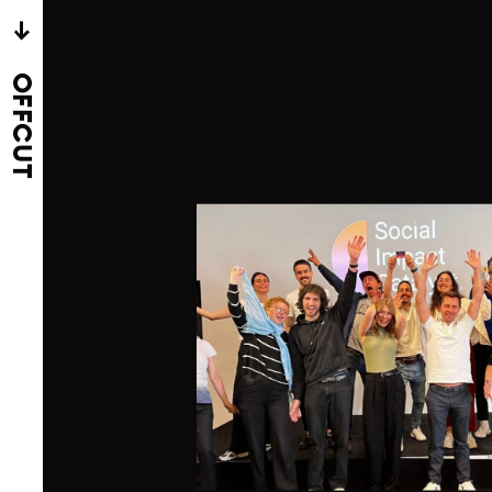
→
OFFCUT
r mit
 unsere erste
 einmaligen
dukt wie
oder
eten aber auch ein