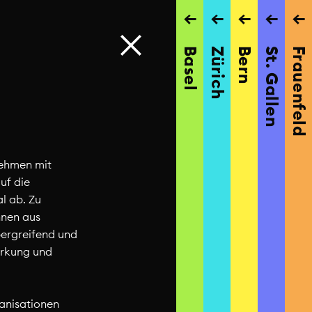
→
→
→
→
→
Basel
Zürich
Bern
St. Gallen
Frauenfeld
nehmen mit
uf die
l ab. Zu
nnen aus
bergreifend und
irkung und
anisationen