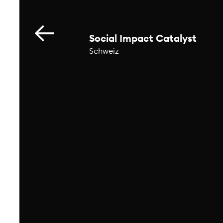
u dich einmal im
t oder ein neues
ich mit Material
Social Impact Catalyst
 Ebenfalls einmal
 im Rahmen des
Schweiz
t mit geliebten
icken möchtest
ch etwas neues.
zur Seite. Alles
st du im Kalender
Aktuelles
ung.
(Keine) Sommerpause
E
Schweiz
Zü