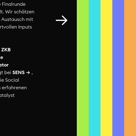
 Finalrunde
t. Wir schätzen
(Keine) Sommerpause
n Austausch mit
Schweiz
rtvollen Inputs
r
ZKB
Re
ator
gt bei
SENS
,
ie Social
 erfahrenen
talyst
ffest