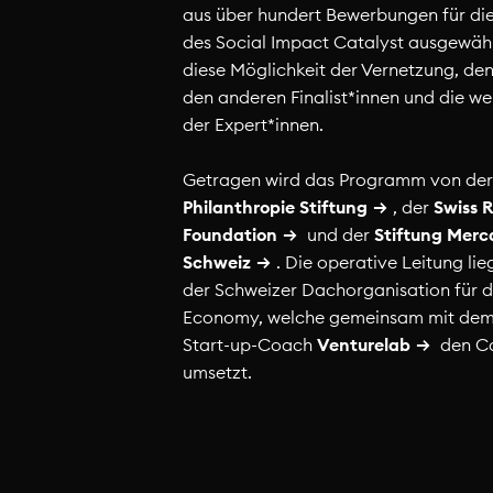
aus über hundert Bewerbungen für die
des Social Impact Catalyst ausgewähl
diese Möglichkeit der Vernetzung, de
den anderen Finalist*innen und die we
der Expert*innen.
Getragen wird das Programm von de
Philanthropie Stiftung
, der
Swiss 
Foundation
und der
Stiftung Merc
Schweiz
. Die operative Leitung lie
der Schweizer Dachorganisation für d
Economy, welche gemeinsam mit dem
Start-up-Coach
Venturelab
den Ca
umsetzt.
in Sommer made with OFFCUT
compas Ho
rich
Basel