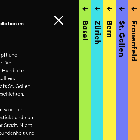
→
→
→
→
→
llation im
Basel
Zürich
Bern
St. Gallen
Frauenfeld
pft und
t: Die
t! Hunderte
ollten,
fs St. Gallen
eschichten,
t war – in
estickt und nun
Jahresrückblick 2024
r Stadt. Nicht
Schweiz
rbundenheit und