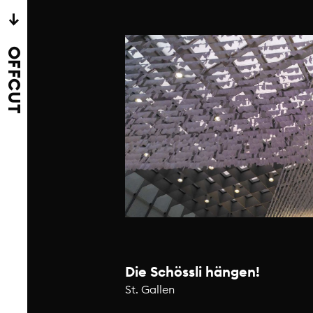
→
OFFCUT
 Viele Freunde,
 fanden den Weg an
tkaserne
Tische im Freien
Die Schössli hängen!
 Bier von der
St. Gallen
t und einem