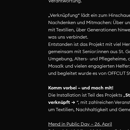
Verantwortung.
„Verknüpfung“ lädt ein zum Hinschau
Nachdenken und Mitmachen: Über u
mit Textilien, über Generationen hinwe
was uns verbindet.
Entstanden ist das Projekt mit viel Her
gemeinsam mit Senior:innen aus St. G
Umgebung, Alters- und Pflegeheime, 
Mosa!k und vielen engagierten Helfer:in
und begleitet wurde es von OFFCUT St
Komm vorbei – und mach mit!
Die Installation ist Teil des Projekts „
St
verknüpft
“, mit zahlreichen Veran
in Sommer made with OFFCUT
compas Ho
um Textilien, Nachhaltigkeit und Geme
rich
Basel
Mend in Public Day – 26. April