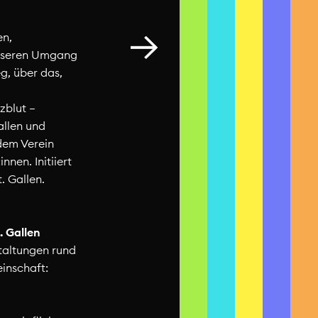
en,
nseren Umgang
g, über das,
zblut –
allen und
dem Verein
nen. Initiiert
. Gallen.
. Gallen
staltungen rund
ffest
inschaft: